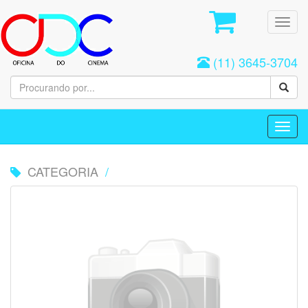
Toggl
navig
(11) 3645-3704
Toggl
navig
CATEGORIA
/