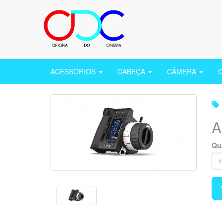
ACESSORIOS
CABEÇA
CÂMERA
A
Qu