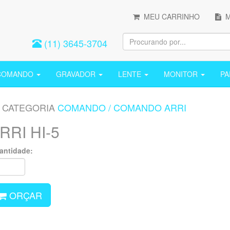
MEU CARRINHO
M
(11) 3645-3704
COMANDO
GRAVADOR
LENTE
MONITOR
P
CATEGORIA
COMANDO
/
COMANDO ARRI
RRI HI-5
antidade:
ORÇAR