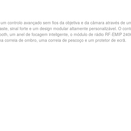
ce um controlo avançado sem fios da objetiva e da câmara através de u
raste, sinal forte e um design modular altamente personalizável. O con
luetooth, um anel de focagem inteligente, o módulo de rádio RF-EMIP 2
a correia de ombro, uma correia de pescoço e um protetor de ecrã.