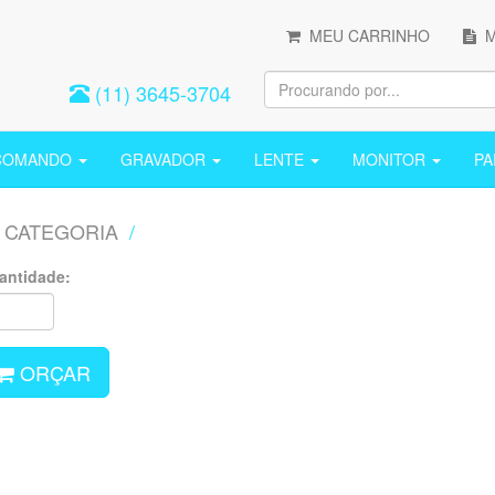
MEU CARRINHO
M
(11) 3645-3704
COMANDO
GRAVADOR
LENTE
MONITOR
P
CATEGORIA
/
antidade:
ORÇAR