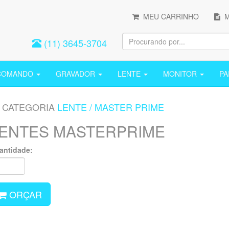
MEU CARRINHO
M
(11) 3645-3704
COMANDO
GRAVADOR
LENTE
MONITOR
P
CATEGORIA
LENTE
/
MASTER PRIME
ENTES MASTERPRIME
antidade:
ORÇAR