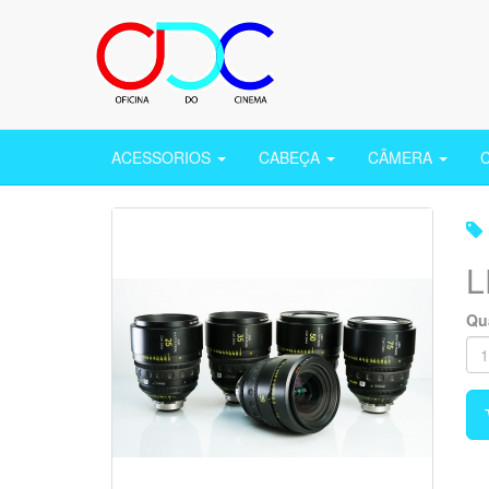
ACESSORIOS
CABEÇA
CÂMERA
L
Qu