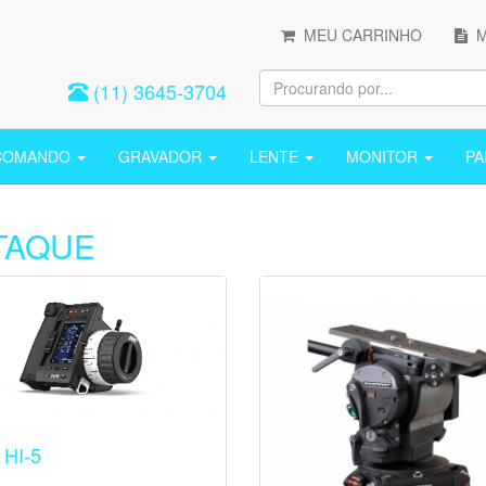
MEU CARRINHO
M
(11) 3645-3704
COMANDO
GRAVADOR
LENTE
MONITOR
P
TAQUE
 HI-5