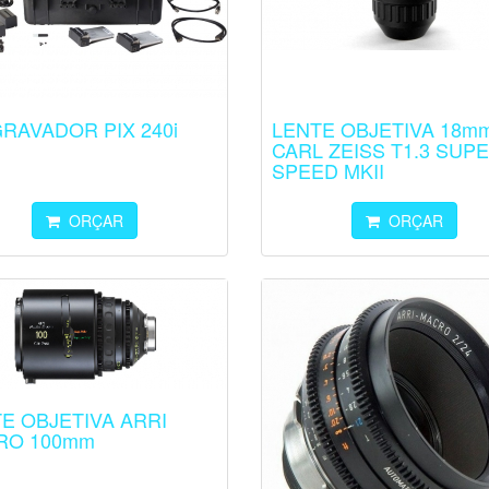
GRAVADOR PIX 240i
LENTE OBJETIVA 18m
CARL ZEISS T1.3 SUP
SPEED MKII
ORÇAR
ORÇAR
E OBJETIVA ARRI
RO 100mm