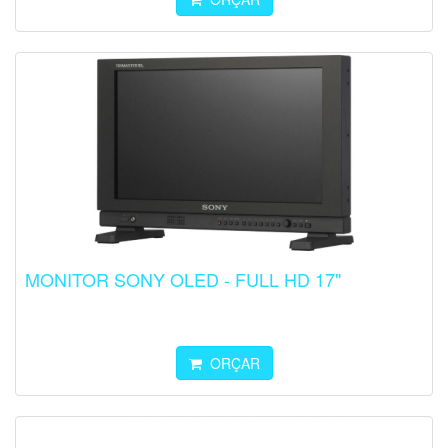
MONITOR SONY OLED - FULL HD 17"
ORÇAR